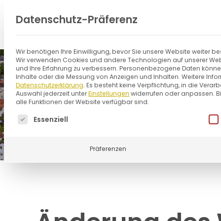
Zum
Datenschutz-Präferenz
Inhalt
springen
Wir benötigen Ihre Einwilligung, bevor Sie unsere Website weiter 
Wir verwenden Cookies und andere Technologien auf unserer Websi
und Ihre Erfahrung zu verbessern.
Personenbezogene Daten können ve
Inhalte oder die Messung von Anzeigen und Inhalten.
Weitere Info
Datenschutzerklärung
.
Es besteht keine Verpflichtung, in die Verar
Auswahl jederzeit unter
Einstellungen
widerrufen oder anpassen.
B
alle Funktionen der Website verfügbar sind.
Es folgt eine Liste der Service-Gruppen, für di
Essenziell
Präferenzen