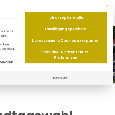
Mit di
Ortsgemeinde
Wohnen & Bauen
Ich akzeptiere alle
Einwilligung speichern
e Website
n und
Nur essenzielle Cookies akzeptieren
n Ihre
eise nicht
Individuelle Datenschutz-
llokals zur Landtagswahl am Sonntag, 22. März 2026
Präferenzen
Service-Gruppe ist essenziell und kann nicht abgewäh
 Medien
Impressum