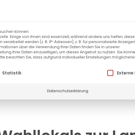
Aktuelles
Leben in Dexheim
Touristik
besuchen können.
te. Einige von ihnen sind essenziell, während andere uns helfen, dies
rarbeitet werden (z. B. IP-Adressen), z. B. für personalisierte Anzeige
rmationen über die Verwendung Ihrer Daten finden Sie in unserer
beitung Ihrer Daten einzuwilligen, um dieses Angebot zu nutzen.
Sie könne
itte beachten Sie, dass aufgrund individueller Einstellungen möglicherw
Startseite
»
Änderung des Wah
e eine Einwilligung erteilt werden kann. Die erste 
Statistik
Externe
Datenschutzerklärung