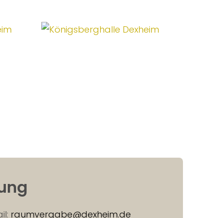
rung
il:
raumvergabe@dexheim.de