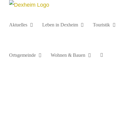
Zum
Inhalt
springen
Aktuelles
Leben in Dexheim
Touristik
Ortsgemeinde
Wohnen & Bauen
Willkommen in Dexheim