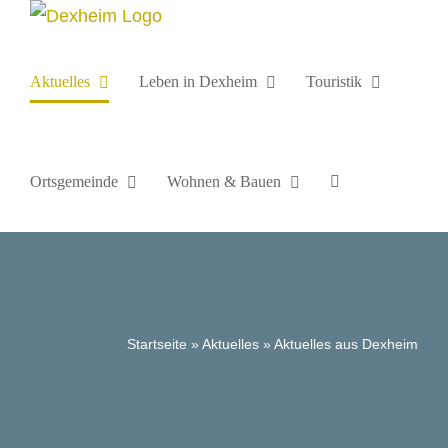
Zum
Inhalt
springen
Aktuelles
Leben in Dexheim
Touristik
Ortsgemeinde
Wohnen & Bauen
Startseite
»
Aktuelles
»
Aktuelles aus Dexheim